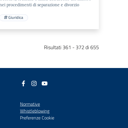
nei procedimenti di separazione e divorzio
Giuridica
Risultati 361 - 372 di 655
Facebook
(nuova scheda - new tab)
Instagram
(nuova scheda - new tab)
YouTube
(nuova scheda - new tab)
Normative
(nuova scheda - new tab)
Whistleblowing
Preferenze Cookie