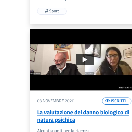
Sport
03 NOVEMBRE 2020
ISCRITTI
La valutazione del danno biologico di
natura psichica
Alcuni spunti per la ricerca