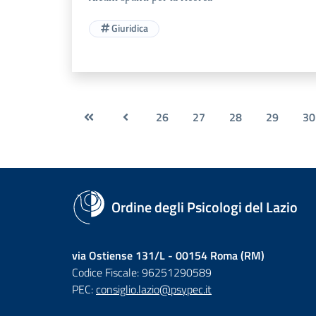
Giuridica
26
27
28
29
30
Ordine degli Psicologi del Lazio
via Ostiense 131/L - 00154 Roma (RM)
Codice Fiscale: 96251290589
PEC:
consiglio.lazio@psypec.it