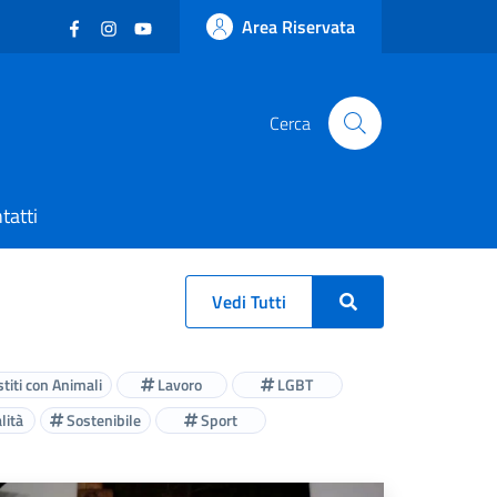
Facebook
(nuova scheda - new tab)
Instagram
(nuova scheda - new tab)
YouTube
(nuova scheda - new tab)
Area Riservata
Cerca
tatti
Vedi Tutti
titi con Animali
Lavoro
LGBT
lità
Sostenibile
Sport