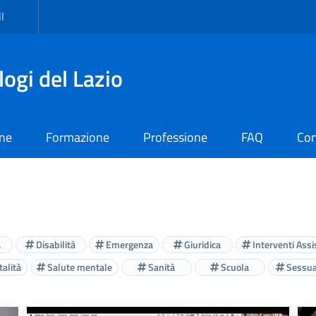
I
logi del Lazio
one
Formazione
Professione
FAQ
Con
à
Disabilità
Emergenza
Giuridica
Interventi Assis
alità
Salute mentale
Sanità
Scuola
Sessua