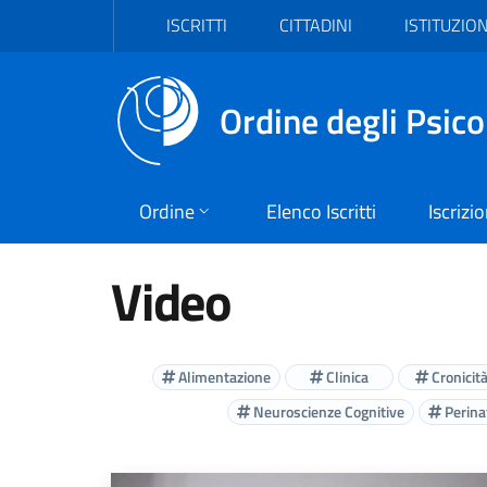
Vai al header
Vai al contenuto principale
Vai al footer
ISCRITTI
CITTADINI
ISTITUZION
Ordine degli Psico
Ordine
Elenco Iscritti
Iscrizi
Video
Alimentazione
Clinica
Cronicit
Neuroscienze Cognitive
Perinat
Elenco Video