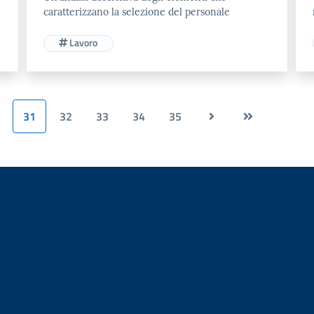
caratterizzano la selezione del personale
Lavoro
31
32
33
34
35