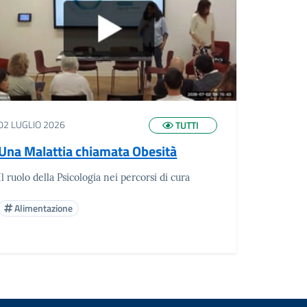
02 LUGLIO 2026
15 GIUGNO
TUTTI
Una Malattia chiamata Obesità
Costrui
Il ruolo della Psicologia nei percorsi di cura
Criteri e 
Alimentazione
Lavo