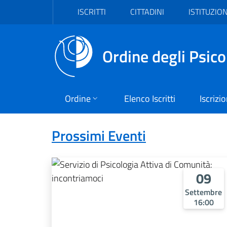
Vai al header
Vai al contenuto principale
Vai al footer
ISCRITTI
CITTADINI
ISTITUZION
Ordine degli Psico
Ordine
Elenco Iscritti
Iscrizi
Formazione
Prossimi Eventi
09
Settembre
16:00