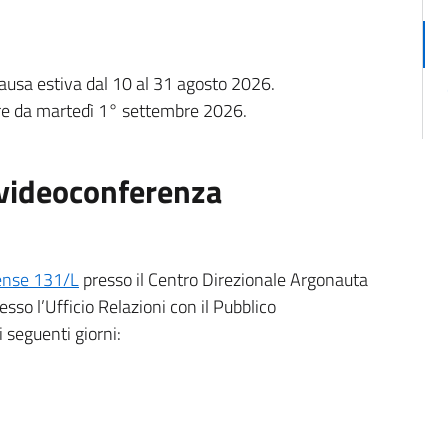
 pausa estiva dal 10 al 31 agosto 2026.
ire da martedì 1° settembre 2026.
 videoconferenza
(nuova scheda - new tab)
ense 131/L
presso il Centro Direzionale Argonauta
esso l’Ufficio Relazioni con il Pubblico
i seguenti giorni: