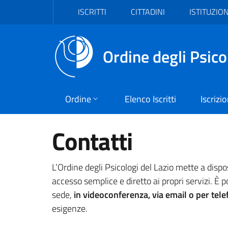
Vai al header
Vai al contenuto principale
Vai al footer
ISCRITTI
CITTADINI
ISTITUZION
Ordine degli Psico
Ordine
Elenco Iscritti
Iscrizi
Contatti
L’Ordine degli Psicologi del Lazio mette a disp
accesso semplice e diretto ai propri servizi. È p
sede,
in videoconferenza, via email o per tel
esigenze.