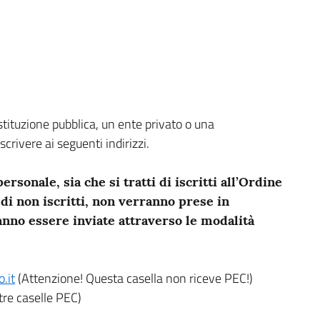
stituzione pubblica, un ente privato o una
scrivere ai seguenti indirizzi.
ersonale, sia che si tratti di iscritti all’Ordine
i di non iscritti, non verranno prese in
anno essere inviate attraverso le modalità
(nuova scheda - new tab)
.it
(Attenzione! Questa casella non riceve PEC!)
tre caselle PEC)