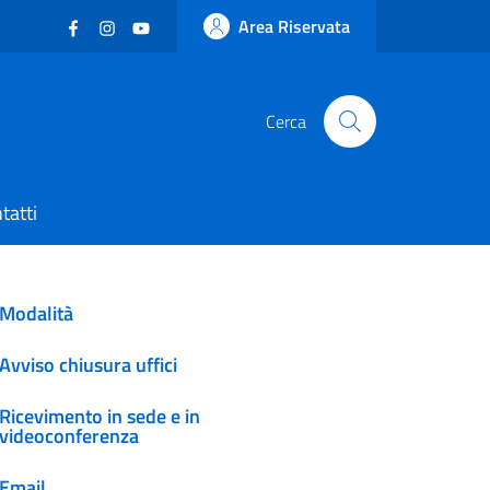
Facebook
(nuova scheda - new tab)
Instagram
(nuova scheda - new tab)
YouTube
(nuova scheda - new tab)
Area Riservata
Cerca
tatti
Modalità
Avviso chiusura uffici
Ricevimento in sede e in
videoconferenza
Email