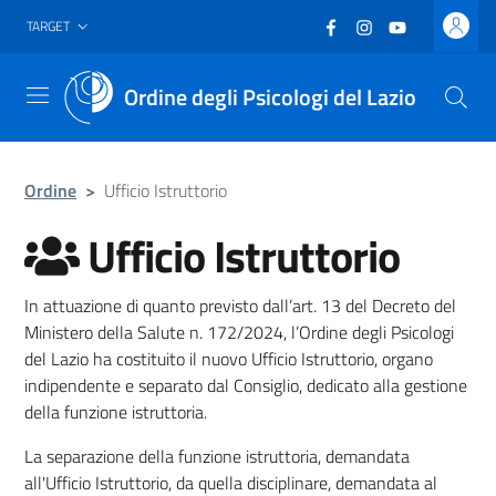
Vai al header
Vai al contenuto principale
Vai al footer
Facebook
(nuova scheda - new
Instagram
(nuova scheda -
YouTube
(nuova sche
TARGET
Ordine degli Psicologi del Lazio
Menu
Ordine
>
Ufficio Istruttorio
Ufficio Istruttorio
In attuazione di quanto previsto dall’art. 13 del Decreto del
Ministero della Salute n. 172/2024, l’Ordine degli Psicologi
del Lazio ha costituito il nuovo Ufficio Istruttorio, organo
indipendente e separato dal Consiglio, dedicato alla gestione
della funzione istruttoria.
La separazione della funzione istruttoria, demandata
all'Ufficio Istruttorio, da quella disciplinare, demandata al