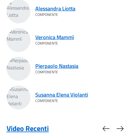
Alessandra Liotta
COMPONENTE
Veronica Mammì
COMPONENTE
Pierpaolo Nastasia
COMPONENTE
Susanna Elena Violanti
COMPONENTE
Video Recenti
Slide preced
Slide