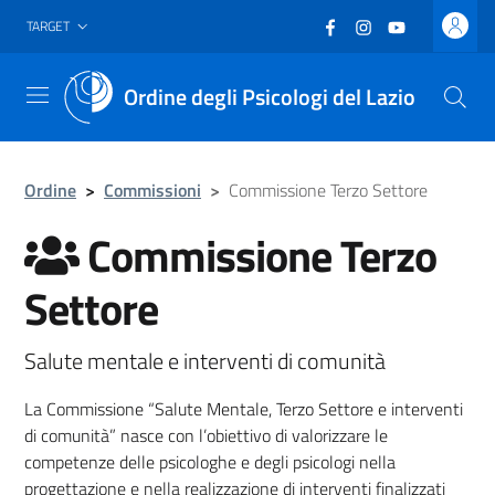
Vai al header
Vai al contenuto principale
Vai al footer
Facebook
(nuova scheda - new
Instagram
(nuova scheda -
YouTube
(nuova sche
TARGET
Ordine degli Psicologi del Lazio
Menu
Ordine
>
Commissioni
>
Commissione Terzo Settore
Commissione Terzo
Settore
Salute mentale e interventi di comunità
La Commissione “Salute Mentale, Terzo Settore e interventi
di comunità” nasce con l’obiettivo di valorizzare le
competenze delle psicologhe e degli psicologi nella
progettazione e nella realizzazione di interventi finalizzati