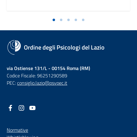
Ordine degli Psicologi del Lazio
via Ostiense 131/L - 00154 Roma (RM)
Codice Fiscale: 96251290589
PEC:
consiglio.lazio@psypec.it
Facebook
(nuova scheda - new tab)
Instagram
(nuova scheda - new tab)
YouTube
(nuova scheda - new tab)
Normative
(nuova scheda - new tab)