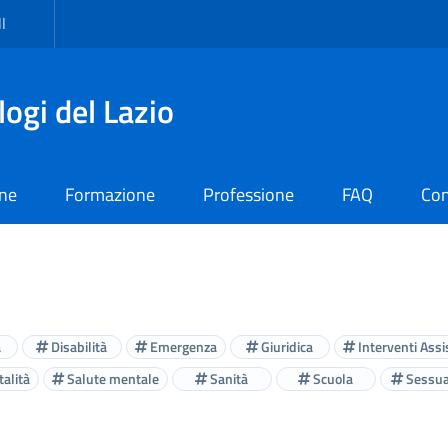
I
logi del Lazio
one
Formazione
Professione
FAQ
Con
à
Disabilità
Emergenza
Giuridica
Interventi Assis
alità
Salute mentale
Sanità
Scuola
Sessua