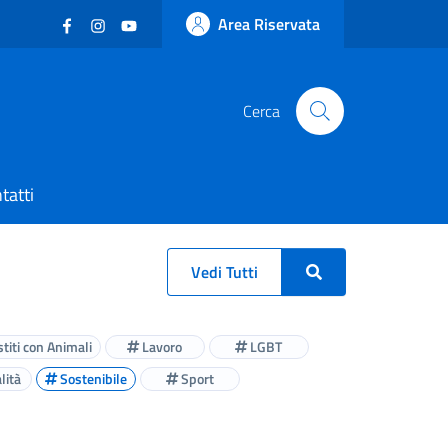
Facebook
(nuova scheda - new tab)
Instagram
(nuova scheda - new tab)
YouTube
(nuova scheda - new tab)
Area Riservata
Cerca
tatti
Vedi Tutti
titi con Animali
Lavoro
LGBT
lità
Sostenibile
Sport