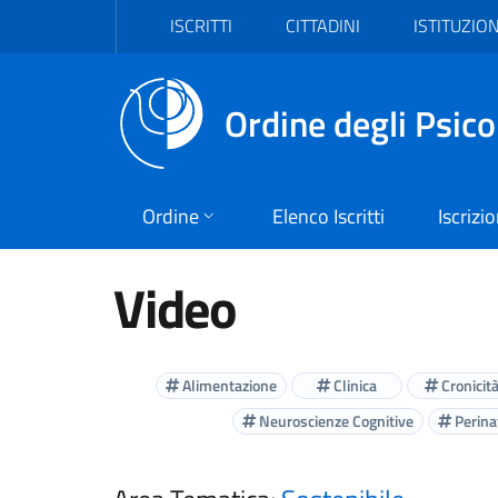
Vai al header
Vai al contenuto principale
Vai al footer
ISCRITTI
CITTADINI
ISTITUZION
Ordine degli Psico
Ordine
Elenco Iscritti
Iscrizi
Video
Alimentazione
Clinica
Cronicit
Neuroscienze Cognitive
Perinat