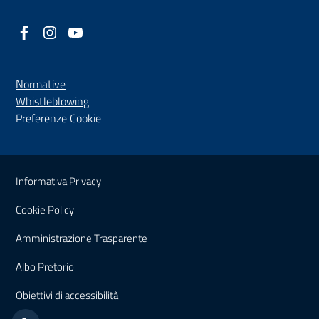
Facebook
(nuova scheda - new tab)
Instagram
(nuova scheda - new tab)
YouTube
(nuova scheda - new tab)
Normative
(nuova scheda - new tab)
Whistleblowing
Preferenze Cookie
Sezione Link Utili
Informativa Privacy
Cookie Policy
(nuova scheda - new tab)
Amministrazione Trasparente
(nuova scheda - new tab)
Albo Pretorio
(nuova scheda - new tab)
Obiettivi di accessibilità