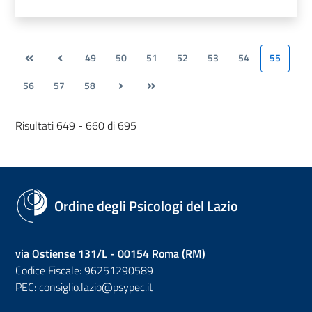
49
50
51
52
53
54
55
56
57
58
Risultati 649 - 660 di 695
Ordine degli Psicologi del Lazio
via Ostiense 131/L - 00154 Roma (RM)
Codice Fiscale: 96251290589
PEC:
consiglio.lazio@psypec.it