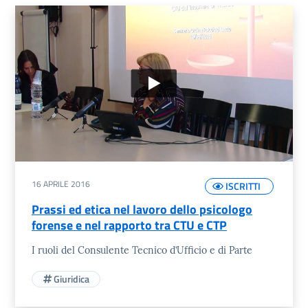
Elenco Video
16 APRILE 2016
ISCRITTI
Prassi ed etica nel lavoro dello psicologo
forense e nel rapporto tra CTU e CTP
I ruoli del Consulente Tecnico d’Ufficio e di Parte
Giuridica