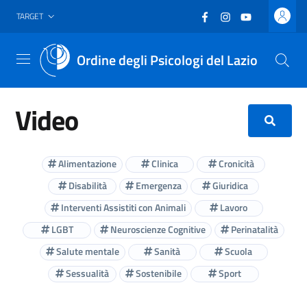
Vai al header
Vai al contenuto principale
Vai al footer
Facebook
(nuova scheda - new
Instagram
(nuova scheda -
YouTube
(nuova sche
TARGET
Ordine degli Psicologi del Lazio
Menu
Video
Alimentazione
Clinica
Cronicità
Disabilità
Emergenza
Giuridica
Interventi Assistiti con Animali
Lavoro
LGBT
Neuroscienze Cognitive
Perinatalità
Salute mentale
Sanità
Scuola
Sessualità
Sostenibile
Sport