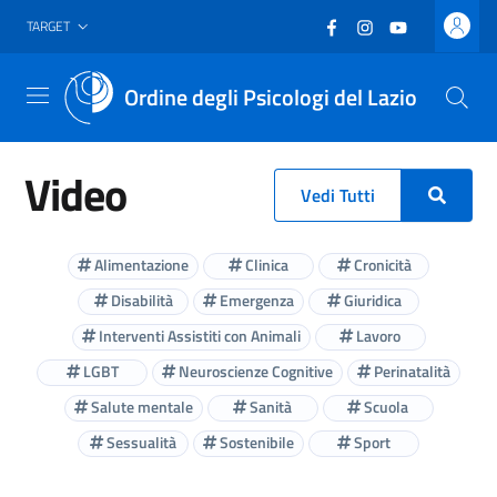
Vai al header
Vai al contenuto principale
Vai al footer
Facebook
(nuova scheda - new
Instagram
(nuova scheda -
YouTube
(nuova sche
TARGET
Ordine degli Psicologi del Lazio
Menu
Video
Vedi Tutti
Alimentazione
Clinica
Cronicità
Disabilità
Emergenza
Giuridica
Interventi Assistiti con Animali
Lavoro
LGBT
Neuroscienze Cognitive
Perinatalità
Salute mentale
Sanità
Scuola
Sessualità
Sostenibile
Sport