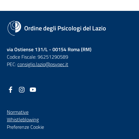
Ordine degli Psicologi del Lazio
via Ostiense 131/L - 00154 Roma (RM)
Codice Fiscale: 96251290589
PEC:
consiglio.lazio@psypec.it
Facebook
(nuova scheda - new tab)
Instagram
(nuova scheda - new tab)
YouTube
(nuova scheda - new tab)
Normative
(nuova scheda - new tab)
Whistleblowing
Preferenze Cookie