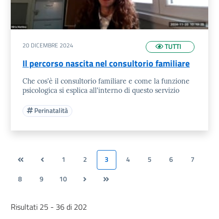
20 DICEMBRE 2024
TUTTI
Il percorso nascita nel consultorio familiare
Che cos'è il consultorio familiare e come la funzione
psicologica si esplica all'interno di questo servizio
Perinatalità
1
2
3
4
5
6
7
8
9
10
Risultati 25 - 36 di 202