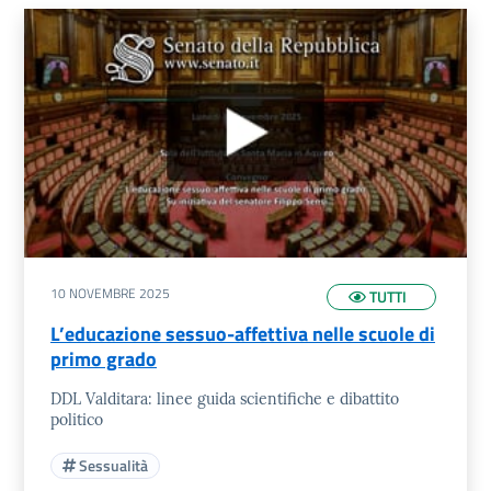
Elenco Video
10 NOVEMBRE 2025
TUTTI
L’educazione sessuo-affettiva nelle scuole di
primo grado
DDL Valditara: linee guida scientifiche e dibattito
politico
Sessualità