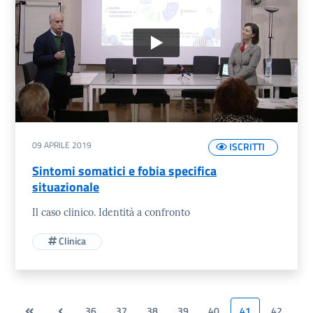
09 APRILE 2019
ISCRITTI
Sintomi somatici e fobia specifica
situazionale
Il caso clinico. Identità a confronto
Clinica
36
37
38
39
40
41
42