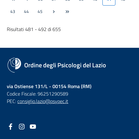
43
44
45
Risultati 481 - 492 di 655
Ordine degli Psicologi del Lazio
via Ostiense 131/L - 00154 Roma (RM)
Codice Fiscale: 96251290589
PEC:
consiglio.lazio@psypec.it
Facebook
(nuova scheda - new tab)
Instagram
(nuova scheda - new tab)
YouTube
(nuova scheda - new tab)