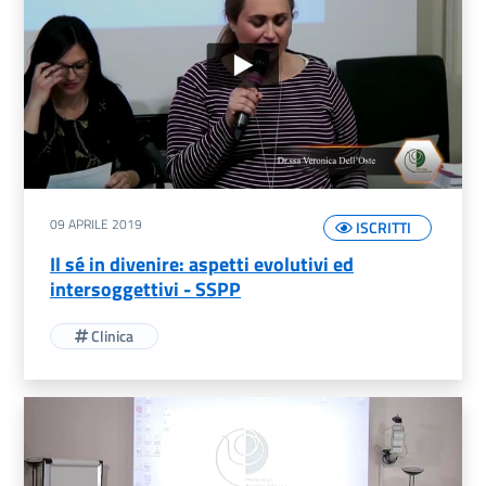
09 APRILE 2019
ISCRITTI
Il sé in divenire: aspetti evolutivi ed
intersoggettivi - SSPP
Clinica