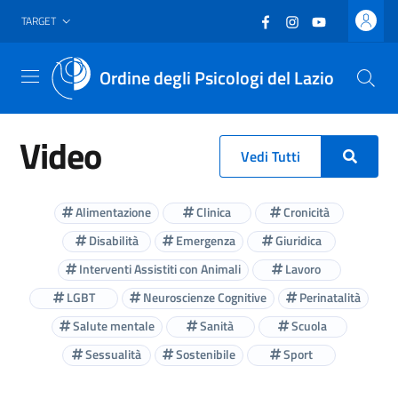
Vai al header
Vai al contenuto principale
Vai al footer
Facebook
(nuova scheda - new
Instagram
(nuova scheda -
YouTube
(nuova sche
TARGET
Ordine degli Psicologi del Lazio
Menu
Video
Vedi Tutti
Alimentazione
Clinica
Cronicità
Disabilità
Emergenza
Giuridica
Interventi Assistiti con Animali
Lavoro
LGBT
Neuroscienze Cognitive
Perinatalità
Salute mentale
Sanità
Scuola
Sessualità
Sostenibile
Sport