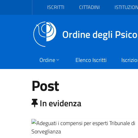
Vai al header
Vai al contenuto principale
Vai al footer
ISCRITTI
CITTADINI
ISTITUZION
Ordine degli Psico
Ordine
Elenco Iscritti
Iscrizi
Post
In evidenza