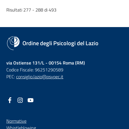
Risultati 277 - 288 di 493
Ordine degli Psicologi del Lazio
via Ostiense 131/L - 00154 Roma (RM)
Codice Fiscale: 96251290589
PEC:
consiglio.lazio@psypec.it
Facebook
(nuova scheda - new tab)
Instagram
(nuova scheda - new tab)
YouTube
(nuova scheda - new tab)
Normative
(nuova scheda - new tab)
Whistleblowing