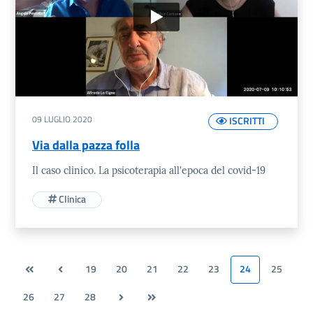
09 LUGLIO 2020
ISCRITTI
Via dalla pazza folla
Il caso clinico. La psicoterapia all'epoca del covid-19
Clinica
19
20
21
22
23
24
25
26
27
28