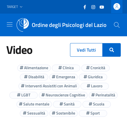
Vai al header
Vai al contenuto principale
Vai al footer
Facebook
(nuova scheda - new
Instagram
(nuova scheda -
YouTube
(nuova sche
TARGET
Ordine degli Psicologi del Lazio
Menu
Video
Vedi Tutti
Alimentazione
Clinica
Cronicità
Disabilità
Emergenza
Giuridica
Interventi Assistiti con Animali
Lavoro
LGBT
Neuroscienze Cognitive
Perinatalità
Salute mentale
Sanità
Scuola
Sessualità
Sostenibile
Sport