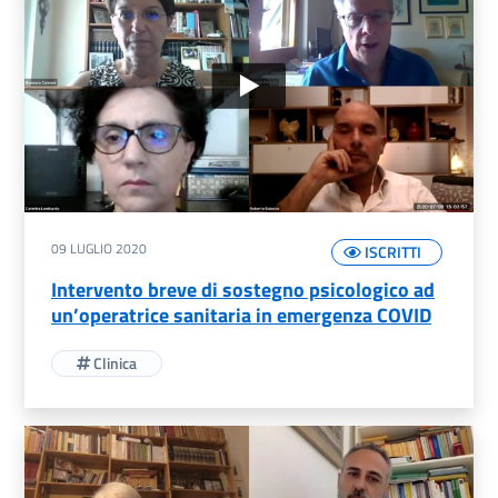
09 LUGLIO 2020
ISCRITTI
Intervento breve di sostegno psicologico ad
un’operatrice sanitaria in emergenza COVID
Clinica