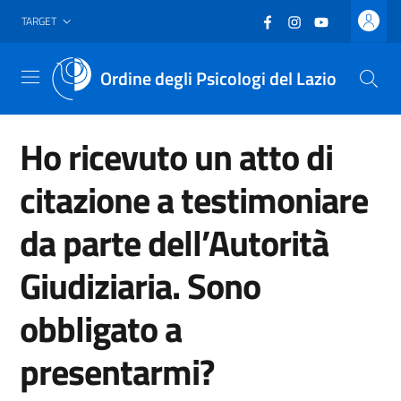
Vai al header
Vai al contenuto principale
Vai al footer
Facebook
(nuova scheda - new
Instagram
(nuova scheda -
YouTube
(nuova sche
TARGET
Ordine degli Psicologi del Lazio
Menu
Ho ricevuto un atto di
citazione a testimoniare
da parte dell’Autorità
Giudiziaria. Sono
obbligato a
presentarmi?