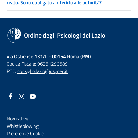
reato. Sono obbligato a riferirlo alle autorità?
Ordine degli Psicologi del Lazio
via Ostiense 131/L - 00154 Roma (RM)
Codice Fiscale: 96251290589
PEC:
consiglio.lazio@psypec.it
Facebook
(nuova scheda - new tab)
Instagram
(nuova scheda - new tab)
YouTube
(nuova scheda - new tab)
Normative
(nuova scheda - new tab)
Whistleblowing
Preferenze Cookie