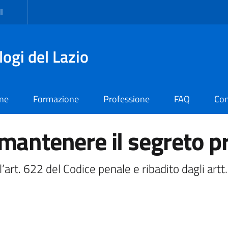
I
logi del Lazio
one
Formazione
Professione
FAQ
Con
mantenere il segreto p
ll’art. 622 del Codice penale e ribadito dagli ar