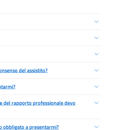
onsenso del assistito?
entarmi?
one del rapporto professionale devo
ono obbligato a presentarmi?