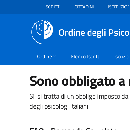
Vai al header
Vai al contenuto principale
Vai al footer
ISCRITTI
CITTADINI
ISTITUZION
Ordine degli Psico
Ordine
Elenco Iscritti
Iscrizi
Sono obbligato a 
Sì, si tratta di un obbligo imposto da
degli psicologi italiani.