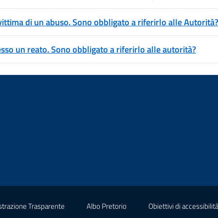
vittima di un abuso. Sono obbligato a riferirlo alle Autorità
so un reato. Sono obbligato a riferirlo alle autorità?
(nuova scheda - new tab)
(nuova scheda - new tab)
trazione Trasparente
Albo Pretorio
Obiettivi di accessibilit