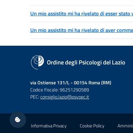
Un mio assistito mi ha rivelato di esser stato 
Un mio assistito mi ha rivelato di aver commes
Ordine degli Psicologi del Lazio
via Ostiense 131/L - 00154 Roma (RM)
Codice Fiscale: 96251290589
PEC:
consiglio.lazio@psypec.it
Sezione Link Utili
Informativa Privacy
Cookie Policy
Amminis