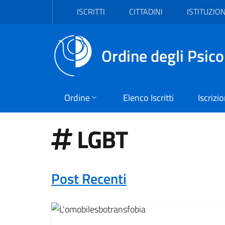
Vai al header
Vai al contenuto principale
Vai al footer
ISCRITTI
CITTADINI
ISTITUZION
Ordine degli Psico
Ordine
Elenco Iscritti
Iscrizi
LGBT
Post Recenti