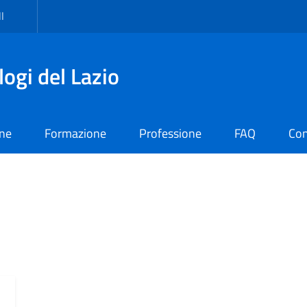
I
logi del Lazio
one
Formazione
Professione
FAQ
Con