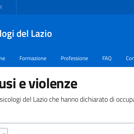
I
logi del Lazio
one
Formazione
Professione
FAQ
Con
usi e violenze
 Psicologi del Lazio che hanno dichiarato di occup
a)