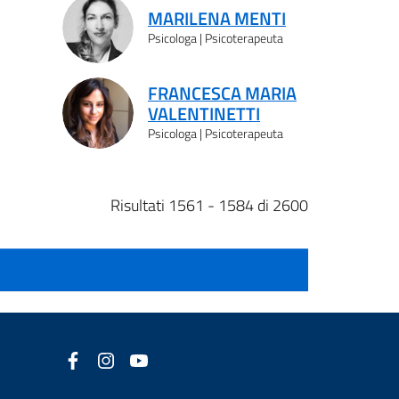
MARILENA MENTI
Psicologa | Psicoterapeuta
FRANCESCA MARIA
VALENTINETTI
Psicologa | Psicoterapeuta
Risultati 1561 - 1584 di 2600
Facebook
(nuova scheda - new tab)
Instagram
(nuova scheda - new tab)
YouTube
(nuova scheda - new tab)