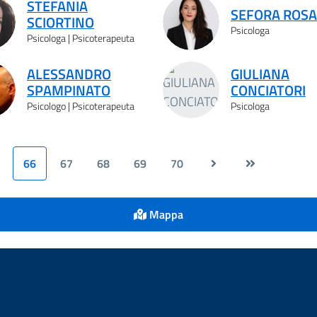
STEFANIA
SEFORA ROSA
SCIORTINO
Psicologa
Psicologa | Psicoterapeuta
ALESSANDRO
GIULIANA
SPAMPINATO
CONCIATORI
Psicologo | Psicoterapeuta
Psicologa
66
67
68
69
70
Mappa