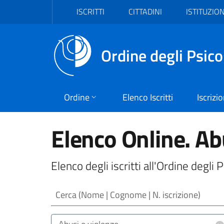
Vai al header
Vai al contenuto principale
Vai al footer
ISCRITTI
CITTADINI
ISTITUZION
Ordine degli Psico
Ordine
Elenco Iscritti
Iscrizi
Elenco Online. Ab
Elenco degli iscritti all'Ordine degli
Cerca (Nome | Cognome | N. iscrizione)
Area/Target (Area Intervento | Target Utenz