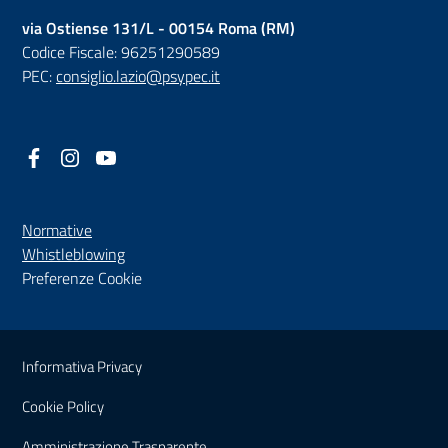
via Ostiense 131/L - 00154 Roma (RM)
Codice Fiscale: 96251290589
PEC:
consiglio.lazio@psypec.it
Facebook
(nuova scheda - new tab)
Instagram
(nuova scheda - new tab)
YouTube
(nuova scheda - new tab)
Normative
(nuova scheda - new tab)
Whistleblowing
Preferenze Cookie
Sezione Link Utili
Informativa Privacy
Cookie Policy
(nuova scheda - new tab)
Amministrazione Trasparente