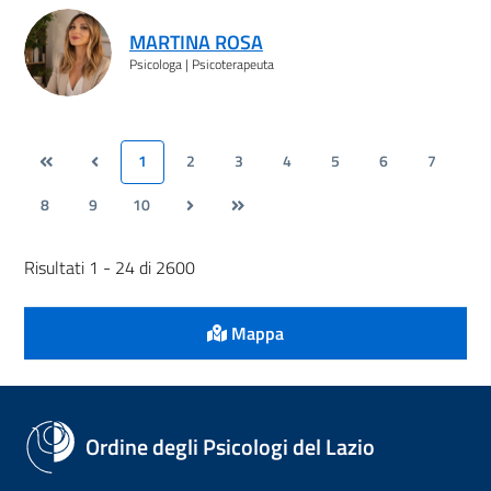
MARTINA ROSA
Psicologa | Psicoterapeuta
1
2
3
4
5
6
7
8
9
10
Risultati 1 - 24 di 2600
Mappa
Ordine degli Psicologi del Lazio