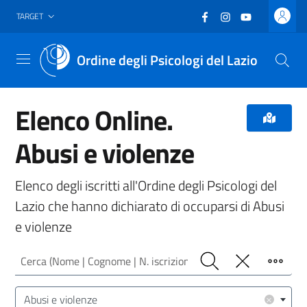
Vai al header
Vai al contenuto principale
Vai al footer
Facebook
(nuova scheda - new
Instagram
(nuova scheda -
YouTube
(nuova sche
TARGET
Ordine degli Psicologi del Lazio
Menu
Elenco Online.
Abusi e violenze
Elenco degli iscritti all'Ordine degli Psicologi del
Lazio che hanno dichiarato di occuparsi di Abusi
e violenze
Cerca (Nome | Cognome | N. iscrizione)
Cerca
Pulisci
Filtro
Area/Target (Area Intervento | Target Utenza)
×
Abusi e violenze