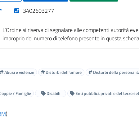
(nuova scheda - new tab)
*
3402603277
L’Ordine si riserva di segnalare alle competenti autorità eve
improprio del numero di telefono presente in questa sched
Abusi e violenze
Disturbi dell'umore
Disturbi della personalit
Coppie / Famiglie
Disabili
Enti pubblici, privati e del terzo se
RM
)