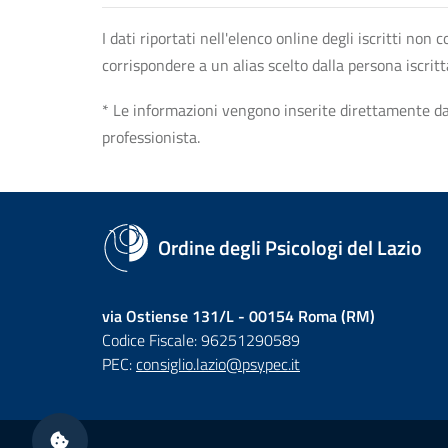
I dati riportati nell'elenco online degli iscritti no
corrispondere a un alias scelto dalla persona iscrit
* Le informazioni vengono inserite direttamente dal 
professionista.
Ordine degli Psicologi del Lazio
via Ostiense 131/L - 00154 Roma (RM)
Codice Fiscale: 96251290589
PEC:
consiglio.lazio@psypec.it
Sezione Link Utili