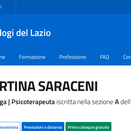
I
logi del Lazio
one
Formazione
Professione
FAQ
Con
RTINA SARACENI
ga | Psicoterapeuta
iscritta nella sezione
A
dell
fessionista
Prestazioni a distanza
Primo colloquio gratuito