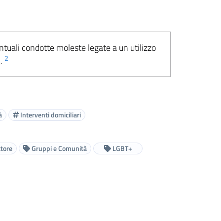
ntuali condotte moleste legate a un utilizzo
2
a.
à
Interventi domiciliari
ttore
Gruppi e Comunità
LGBT+