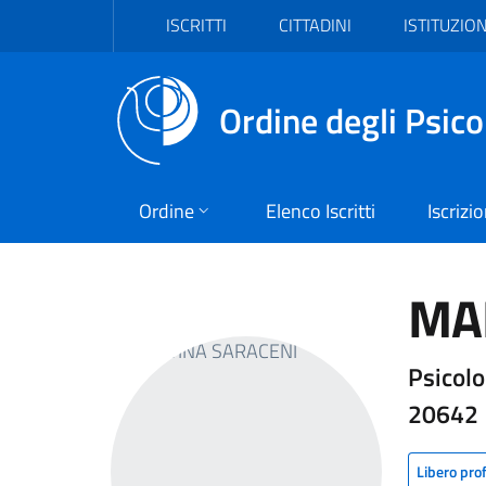
Vai al header
Vai al contenuto principale
Vai al footer
ISCRITTI
CITTADINI
ISTITUZION
Ordine degli Psico
Ordine
Elenco Iscritti
Iscrizi
MA
Psicolo
20642
Libero pro