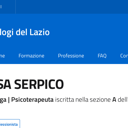
I
logi del Lazio
one
Formazione
Professione
FAQ
Con
SA SERPICO
ga | Psicoterapeuta
iscritta nella sezione
A
dell
fessionista