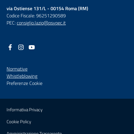
via Ostiense 131/L - 00154 Roma (RM)
Codice Fiscale: 96251290589
PEC:
consiglio.lazio@psypec.it
Facebook
(nuova scheda - new tab)
Instagram
(nuova scheda - new tab)
YouTube
(nuova scheda - new tab)
Normative
(nuova scheda - new tab)
Whistleblowing
Preferenze Cookie
Sezione Link Utili
Informativa Privacy
Cookie Policy
(nuova scheda - new tab)
Amministrazione Trasparente