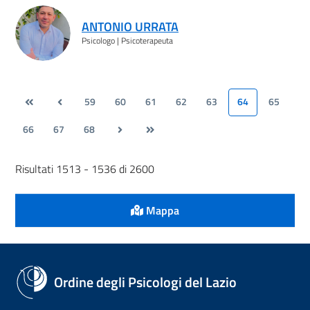
ANTONIO URRATA
Psicologo | Psicoterapeuta
59
60
61
62
63
64
65
66
67
68
Risultati 1513 - 1536 di 2600
Mappa
Ordine degli Psicologi del Lazio