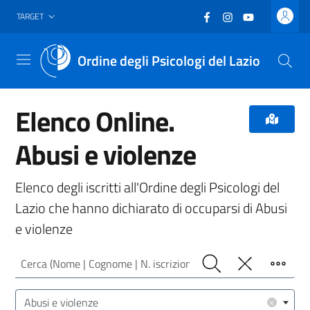
Vai al header
Vai al contenuto principale
Vai al footer
Facebook
(nuova scheda - new
Instagram
(nuova scheda -
YouTube
(nuova sche
TARGET
Ordine degli Psicologi del Lazio
Menu
Elenco Online.
Abusi e violenze
Elenco degli iscritti all'Ordine degli Psicologi del
Lazio che hanno dichiarato di occuparsi di Abusi
e violenze
Cerca (Nome | Cognome | N. iscrizione)
Cerca
Pulisci
Filtro
Area/Target (Area Intervento | Target Utenza)
×
Abusi e violenze