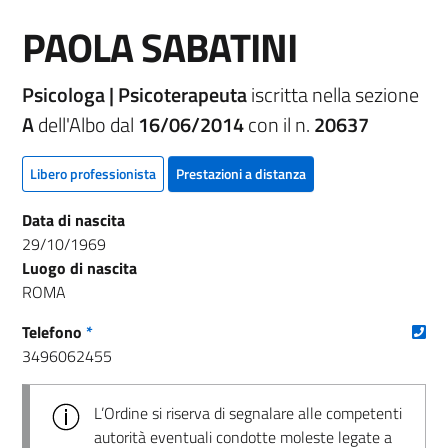
PAOLA SABATINI
Psicologa | Psicoterapeuta
iscritta nella sezione
A
dell'Albo dal
16/06/2014
con il n.
20637
Libero professionista
Prestazioni a distanza
Data di nascita
29/10/1969
Luogo di nascita
ROMA
(nu
Telefono
*
3496062455
L’Ordine si riserva di segnalare alle competenti
autorità eventuali condotte moleste legate a