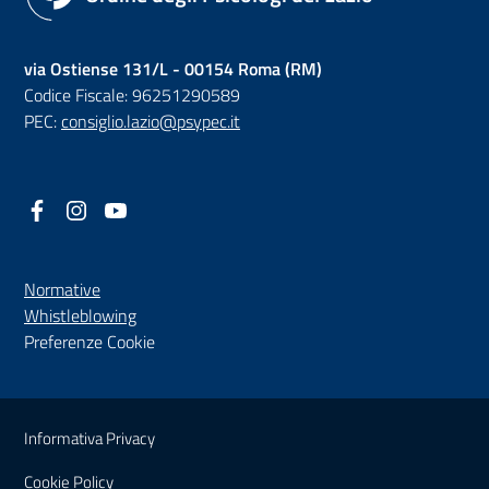
via Ostiense 131/L - 00154 Roma (RM)
Codice Fiscale: 96251290589
PEC:
consiglio.lazio@psypec.it
Facebook
(nuova scheda - new tab)
Instagram
(nuova scheda - new tab)
YouTube
(nuova scheda - new tab)
Normative
(nuova scheda - new tab)
Whistleblowing
Preferenze Cookie
Sezione Link Utili
Informativa Privacy
Cookie Policy