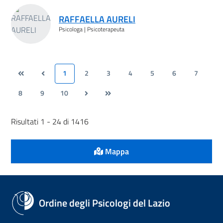
RAFFAELLA AURELI
Psicologa | Psicoterapeuta
1
2
3
4
5
6
7
8
9
10
Risultati 1 - 24 di 1416
Mappa
Ordine degli Psicologi del Lazio