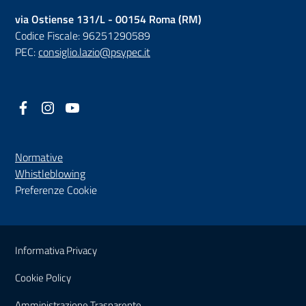
via Ostiense 131/L - 00154 Roma (RM)
Codice Fiscale: 96251290589
PEC:
consiglio.lazio@psypec.it
Facebook
(nuova scheda - new tab)
Instagram
(nuova scheda - new tab)
YouTube
(nuova scheda - new tab)
Normative
(nuova scheda - new tab)
Whistleblowing
Preferenze Cookie
Sezione Link Utili
Informativa Privacy
Cookie Policy
(nuova scheda - new tab)
Amministrazione Trasparente