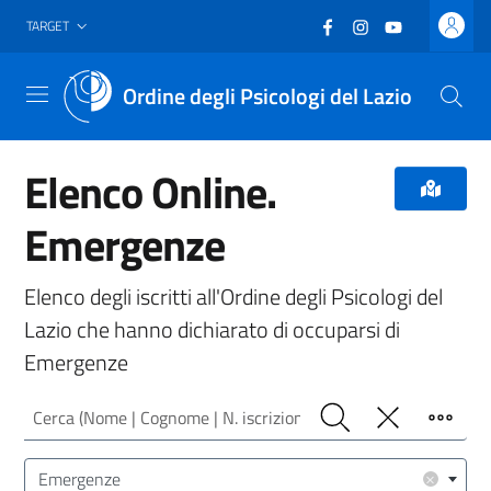
Vai al header
Vai al contenuto principale
Vai al footer
Facebook
(nuova scheda - new
Instagram
(nuova scheda -
YouTube
(nuova sche
TARGET
Ordine degli Psicologi del Lazio
Menu
Elenco Online.
Emergenze
Elenco degli iscritti all'Ordine degli Psicologi del
Lazio che hanno dichiarato di occuparsi di
Emergenze
Cerca (Nome | Cognome | N. iscrizione)
Cerca
Pulisci
Filtro
Area/Target (Area Intervento | Target Utenza)
×
Emergenze