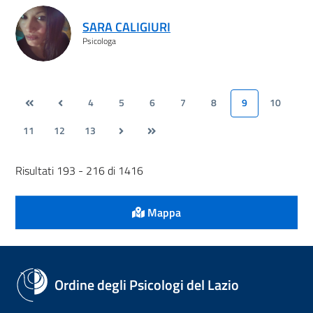
SARA CALIGIURI
Psicologa
4
5
6
7
8
9
10
11
12
13
Risultati 193 - 216 di 1416
Mappa
Ordine degli Psicologi del Lazio