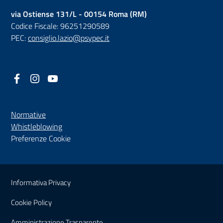
via Ostiense 131/L - 00154 Roma (RM)
Codice Fiscale: 96251290589
PEC:
consiglio.lazio@psypec.it
Facebook
(nuova scheda - new tab)
Instagram
(nuova scheda - new tab)
YouTube
(nuova scheda - new tab)
Normative
(nuova scheda - new tab)
Whistleblowing
Preferenze Cookie
Sezione Link Utili
Informativa Privacy
Cookie Policy
(nuova scheda - new tab)
Amministrazione Trasparente