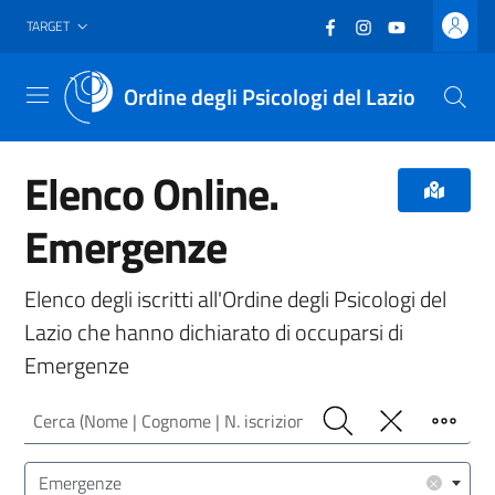
Vai al header
Vai al contenuto principale
Vai al footer
Facebook
(nuova scheda - new
Instagram
(nuova scheda -
YouTube
(nuova sche
TARGET
Ordine degli Psicologi del Lazio
Menu
Elenco Online.
Emergenze
Elenco degli iscritti all'Ordine degli Psicologi del
Lazio che hanno dichiarato di occuparsi di
Emergenze
Cerca (Nome | Cognome | N. iscrizione)
Cerca
Pulisci
Filtro
Area/Target (Area Intervento | Target Utenza)
×
Emergenze