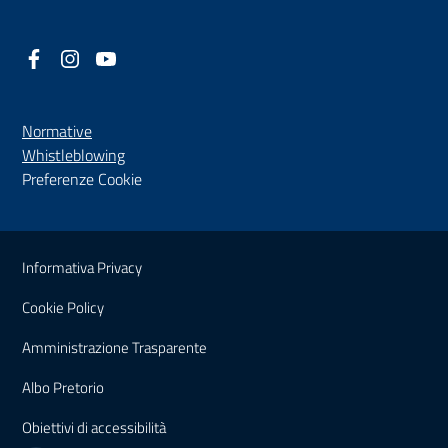
Facebook
(nuova scheda - new tab)
Instagram
(nuova scheda - new tab)
YouTube
(nuova scheda - new tab)
Normative
(nuova scheda - new tab)
Whistleblowing
Preferenze Cookie
Sezione Link Utili
Informativa Privacy
Cookie Policy
(nuova scheda - new tab)
Amministrazione Trasparente
(nuova scheda - new tab)
Albo Pretorio
(nuova scheda - new tab)
Obiettivi di accessibilità