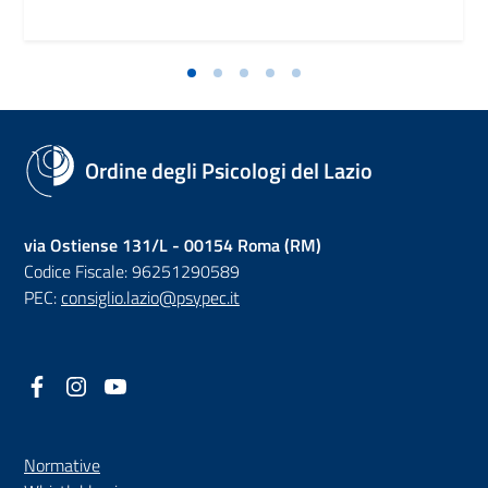
Ordine degli Psicologi del Lazio
via Ostiense 131/L - 00154 Roma (RM)
Codice Fiscale: 96251290589
PEC:
consiglio.lazio@psypec.it
Facebook
(nuova scheda - new tab)
Instagram
(nuova scheda - new tab)
YouTube
(nuova scheda - new tab)
Normative