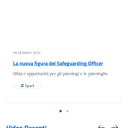
09 GENNAIO 2025
La nuova figura del Safeguarding Officer
Sfida e opportunità per gli psicologi e le psicologhe
Sport
Video Recenti
Slide preced
Slide