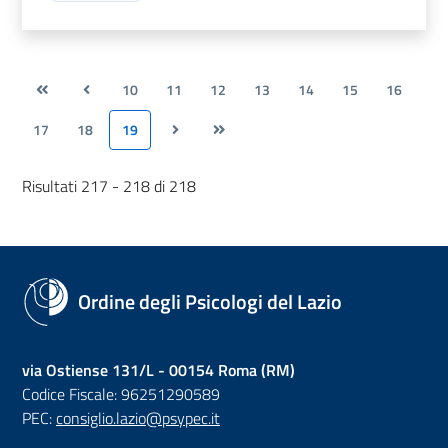
10
11
12
13
14
15
16
17
18
19
Risultati 217 - 218 di 218
Ordine degli Psicologi del Lazio
via Ostiense 131/L - 00154 Roma (RM)
Codice Fiscale: 96251290589
PEC:
consiglio.lazio@psypec.it