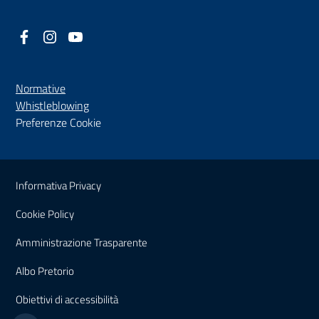
Facebook
(nuova scheda - new tab)
Instagram
(nuova scheda - new tab)
YouTube
(nuova scheda - new tab)
Normative
(nuova scheda - new tab)
Whistleblowing
Preferenze Cookie
Sezione Link Utili
Informativa Privacy
Cookie Policy
(nuova scheda - new tab)
Amministrazione Trasparente
(nuova scheda - new tab)
Albo Pretorio
(nuova scheda - new tab)
Obiettivi di accessibilità