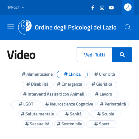
Vai al header
Vai al contenuto principale
Vai al footer
Facebook
(nuova scheda - new
Instagram
(nuova scheda -
YouTube
(nuova sche
TARGET
Ordine degli Psicologi del Lazio
Menu
Video
Vedi Tutti
Alimentazione
Clinica
Cronicità
Disabilità
Emergenza
Giuridica
Interventi Assistiti con Animali
Lavoro
LGBT
Neuroscienze Cognitive
Perinatalità
Salute mentale
Sanità
Scuola
Sessualità
Sostenibile
Sport