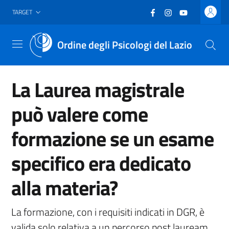
Vai al header
Vai al contenuto principale
Vai al footer
Facebook
(nuova scheda - new
Instagram
(nuova scheda -
YouTube
(nuova sche
TARGET
Ordine degli Psicologi del Lazio
Menu
La Laurea magistrale
può valere come
formazione se un esame
specifico era dedicato
alla materia?
La formazione, con i requisiti indicati in DGR, è
valida solo relativa a un percorso post lauream