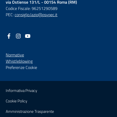
via Ostiense 131/L - 00154 Roma (RM)
Codice Fiscale: 96251290589
PEC:
consiglio.lazio@psypec.it
Facebook
(nuova scheda - new tab)
Instagram
(nuova scheda - new tab)
YouTube
(nuova scheda - new tab)
Normative
(nuova scheda - new tab)
Whistleblowing
Preferenze Cookie
Sezione Link Utili
Informativa Privacy
Cookie Policy
(nuova scheda - new tab)
Amministrazione Trasparente