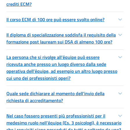
crediti ECM?
Il corso ECM di 100 ore può essere svolto online?
Il diploma di specializzazione soddisfa il requisito della
formazione post lauream sui DSA di almeno 100 ore?
La persona che si rivolge all’équipe può essere
ricevuta anche presso un luogo diverso dalla sede
operativa dell’équipe, ad esempio un altro luogo presso
cui uno dei professionisti operi?
Quale sede dichiarare al momento dell’invio della
richiesta di accreditamento?
Nel caso fossero presenti più professionisti per il
medesimo ruolo nell’équipe (Es. 3 psicologi), è necessario
che i requisiti siano posseduti da tutti o soltanto da uno?