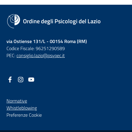
Ordine degli Psicologi del Lazio
via Ostiense 131/L - 00154 Roma (RM)
Codice Fiscale: 96251290589
PEC:
consiglio.lazio@psypec.it
Facebook
(nuova scheda - new tab)
Instagram
(nuova scheda - new tab)
YouTube
(nuova scheda - new tab)
Normative
(nuova scheda - new tab)
Whistleblowing
Preferenze Cookie