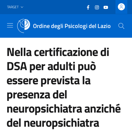
Vai al header
Vai al contenuto principale
Vai al footer
Facebook
(nuova scheda - new
Instagram
(nuova scheda -
YouTube
(nuova sche
TARGET
Ordine degli Psicologi del Lazio
Menu
Nella certificazione di
DSA per adulti può
essere prevista la
presenza del
neuropsichiatra anziché
del neuropsichiatra