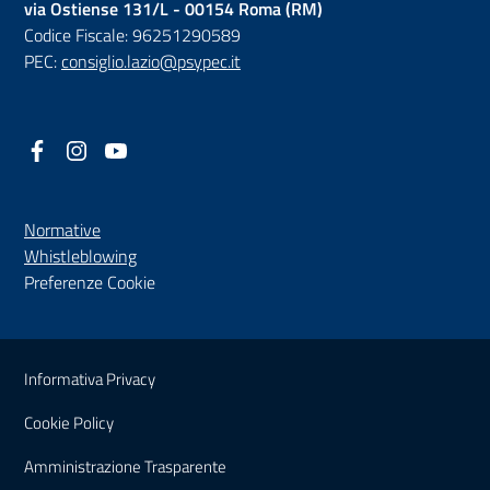
via Ostiense 131/L - 00154 Roma (RM)
Codice Fiscale: 96251290589
PEC:
consiglio.lazio@psypec.it
Facebook
(nuova scheda - new tab)
Instagram
(nuova scheda - new tab)
YouTube
(nuova scheda - new tab)
Normative
(nuova scheda - new tab)
Whistleblowing
Preferenze Cookie
Sezione Link Utili
Informativa Privacy
Cookie Policy
(nuova scheda - new tab)
Amministrazione Trasparente