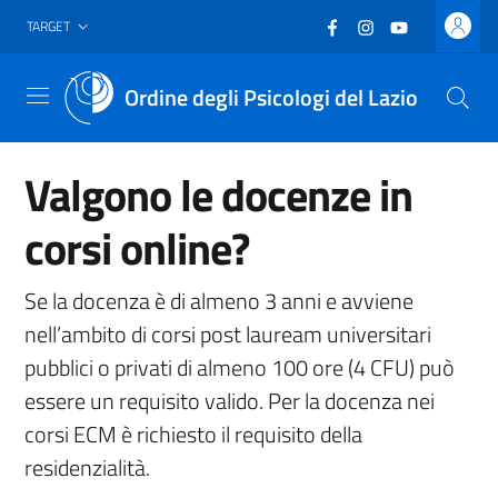
Vai al header
Vai al contenuto principale
Vai al footer
Facebook
(nuova scheda - new
Instagram
(nuova scheda -
YouTube
(nuova sche
TARGET
Ordine degli Psicologi del Lazio
Menu
Valgono le docenze in
corsi online?
Se la docenza è di almeno 3 anni e avviene
nell’ambito di corsi post lauream universitari
pubblici o privati di almeno 100 ore (4 CFU) può
essere un requisito valido. Per la docenza nei
corsi ECM è richiesto il requisito della
residenzialità.