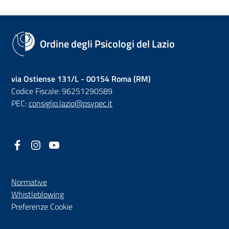
Ordine degli Psicologi del Lazio
via Ostiense 131/L - 00154 Roma (RM)
Codice Fiscale: 96251290589
PEC:
consiglio.lazio@psypec.it
Facebook
(nuova scheda - new tab)
Instagram
(nuova scheda - new tab)
YouTube
(nuova scheda - new tab)
Normative
(nuova scheda - new tab)
Whistleblowing
Preferenze Cookie