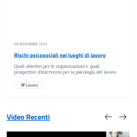
09 NOVEMBRE 2022
Rischi psicosociali nei luoghi di lavoro
Quali obiettivi per le organizzazioni e quali
prospettive d’intervento per la psicologia del lavoro
Lavoro
Video Recenti
Slide preced
Slide