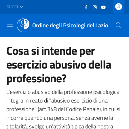
Vai al header
Vai al contenuto principale
Vai al footer
Facebook
(nuova scheda - new
Instagram
(nuova scheda -
YouTube
(nuova sche
TARGET
Ordine degli Psicologi del Lazio
Menu
Cosa si intende per
esercizio abusivo della
professione?
L'esercizio abusivo della professione psicologica
integra in reato di "abusivo esercizio di una
professione" (art.348 del Codice Penale), in cui si
incorre quando una persona, senza averne la
titolarità, svolge un'attività tipica della nostra