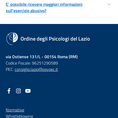
E’ possibile ricevere maggiori informazioni
sull’esercizio abusivo?
Ordine degli Psicologi del Lazio
via Ostiense 131/L - 00154 Roma (RM)
Codice Fiscale: 96251290589
PEC:
consiglio.lazio@psypec.it
Facebook
(nuova scheda - new tab)
Instagram
(nuova scheda - new tab)
YouTube
(nuova scheda - new tab)
Normative
(nuova scheda - new tab)
Whistleblowing