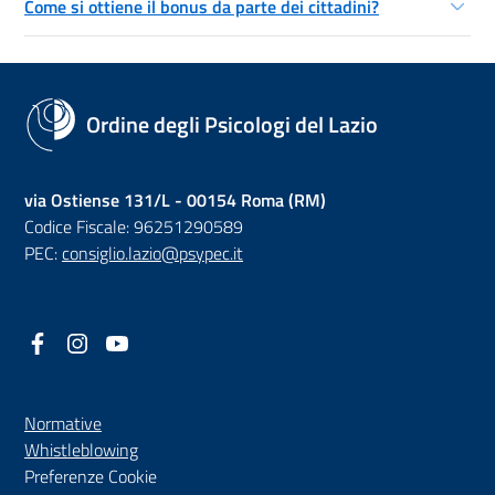
Come si ottiene il bonus da parte dei cittadini?
Ordine degli Psicologi del Lazio
via Ostiense 131/L - 00154 Roma (RM)
Codice Fiscale: 96251290589
PEC:
consiglio.lazio@psypec.it
Facebook
(nuova scheda - new tab)
Instagram
(nuova scheda - new tab)
YouTube
(nuova scheda - new tab)
Normative
(nuova scheda - new tab)
Whistleblowing
Preferenze Cookie