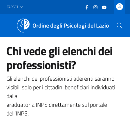
Vai al header
Vai al contenuto principale
Vai al footer
Facebook
(nuova scheda - new
Instagram
(nuova scheda -
YouTube
(nuova sche
TARGET
Ordine degli Psicologi del Lazio
Menu
Chi vede gli elenchi dei
professionisti?
Gli elenchi dei professionisti aderenti saranno
visibili solo per i cittadini beneficiari individuati
dalla
graduatoria INPS direttamente sul portale
dell’INPS.