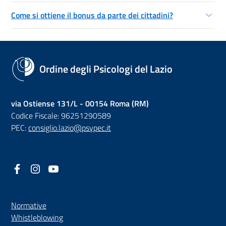
Come si ottiene il bonus da parte dei cittadini?
Ordine degli Psicologi del Lazio
via Ostiense 131/L - 00154 Roma (RM)
Codice Fiscale: 96251290589
PEC:
consiglio.lazio@psypec.it
Facebook
(nuova scheda - new tab)
Instagram
(nuova scheda - new tab)
YouTube
(nuova scheda - new tab)
Normative
(nuova scheda - new tab)
Whistleblowing