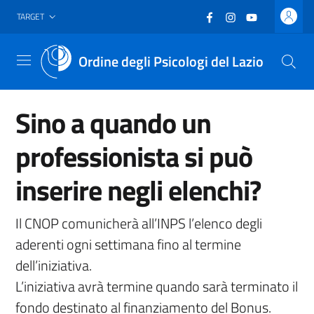
Vai al header
Vai al contenuto principale
Vai al footer
Facebook
(nuova scheda - new
Instagram
(nuova scheda -
YouTube
(nuova sche
TARGET
Ordine degli Psicologi del Lazio
Menu
Sino a quando un
professionista si può
inserire negli elenchi?
Il CNOP comunicherà all’INPS l’elenco degli
aderenti ogni settimana fino al termine
dell’iniziativa.
L’iniziativa avrà termine quando sarà terminato il
fondo destinato al finanziamento del Bonus.