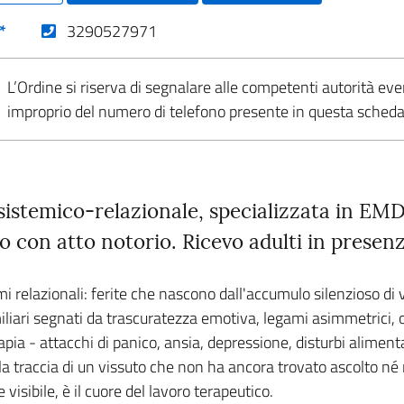
(nuova scheda - new tab)
*
3290527971
L’Ordine si riserva di segnalare alle competenti autorità eve
improprio del numero di telefono presente in questa sched
sistemico-relazionale, specializzata in EM
o con atto notorio. Ricevo adulti in presen
mi relazionali: ferite che nascono dall'accumulo silenzioso di vi
familiari segnati da trascuratezza emotiva, legami asimmetrici, 
rapia - attacchi di panico, ansia, depressione, disturbi alime
: la traccia di un vissuto che non ha ancora trovato ascolto né 
isibile, è il cuore del lavoro terapeutico.