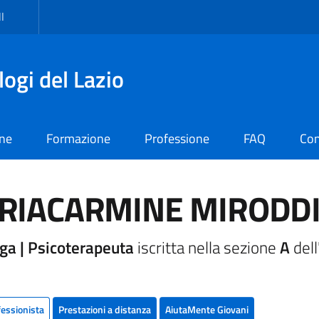
I
logi del Lazio
one
Formazione
Professione
FAQ
Con
RIACARMINE MIRODD
ga | Psicoterapeuta
iscritta nella sezione
A
dell
fessionista
Prestazioni a distanza
AiutaMente Giovani