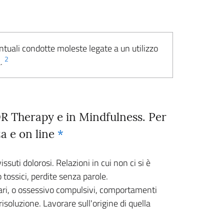
ntuali condotte moleste legate a un utilizzo
2
a.
DR Therapy e in Mindfulness. Per
za e on line
*
ssuti dolorosi. Relazioni in cui non ci si è
o tossici, perdite senza parole.
ntari, o ossessivo compulsivi, comportamenti
risoluzione. Lavorare sull'origine di quella