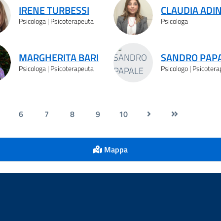
IRENE TURBESSI
CLAUDIA ADI
Psicologa | Psicoterapeuta
Psicologa
MARGHERITA BARI
SANDRO PAP
Psicologa | Psicoterapeuta
Psicologo | Psicoter
6
7
8
9
10
Mappa