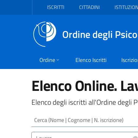
Vai al header
Vai al contenuto principale
Vai al footer
ISCRITTI
CITTADINI
ISTITUZION
Ordine degli Psico
Ordine
Elenco Iscritti
Iscrizi
Elenco Online. La
Elenco degli iscritti all'Ordine degli
Cerca (Nome | Cognome | N. iscrizione)
Area/Target (Area Intervento | Target Utenz