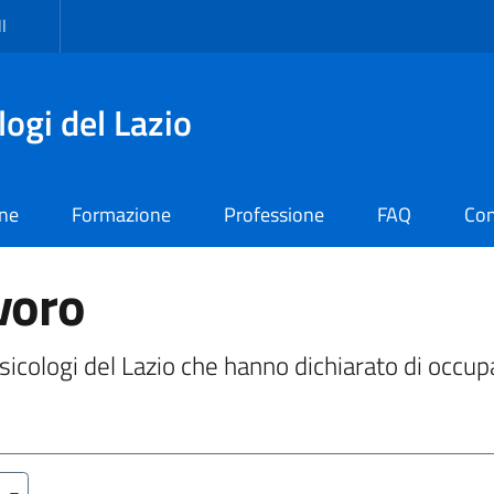
I
logi del Lazio
one
Formazione
Professione
FAQ
Con
voro
 Psicologi del Lazio che hanno dichiarato di occup
a)