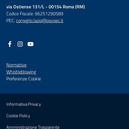
via Ostiense 131/L - 00154 Roma (RM)
Codice Fiscale: 96251290589
PEC:
consiglio.lazio@psypec.it
Facebook
(nuova scheda - new tab)
Instagram
(nuova scheda - new tab)
YouTube
(nuova scheda - new tab)
Normative
(nuova scheda - new tab)
Whistleblowing
Preferenze Cookie
Sezione Link Utili
Informativa Privacy
Cookie Policy
(nuova scheda - new tab)
Amministrazione Trasparente