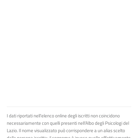
I dati riportati nell'elenco online degli iscritti non coincidono
necessariamente con quelli presenti nell’Albo degli Psicologi del
Lazio. Il nome visualizzato può corrispondere a un alias scelto
dalla persona iscritta; il cognome è invece quello effettivamente