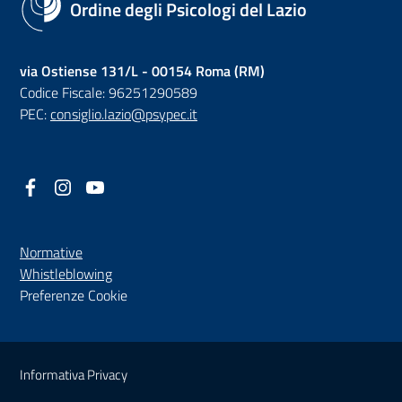
Ordine degli Psicologi del Lazio
via Ostiense 131/L - 00154 Roma (RM)
Codice Fiscale: 96251290589
PEC:
consiglio.lazio@psypec.it
Facebook
(nuova scheda - new tab)
Instagram
(nuova scheda - new tab)
YouTube
(nuova scheda - new tab)
Normative
(nuova scheda - new tab)
Whistleblowing
Preferenze Cookie
Sezione Link Utili
Informativa Privacy