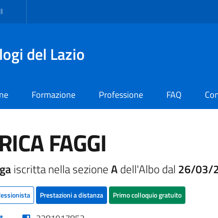
I
logi del Lazio
one
Formazione
Professione
FAQ
Con
RICA FAGGI
oga
iscritta nella sezione
A
dell'Albo dal
26/03/
fessionista
Prestazioni a distanza
Primo colloquio gratuito
(nuova scheda - new tab)