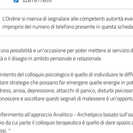
*
3281917853
L’Ordine si riserva di segnalare alle competenti autorità eve
improprio del numero di telefono presente in questa sched
na possibilità e un'occasione per poter mettere al servizio 
tà o il disagio in ambito personale e relazionale.
tento del colloquio psicologico è quello di individuare le diffic
are strategie che possano far emergere quelle energie in pote
ss, ansia, depressione, attacchi di panico, disturbi psicoso
iconoscere e ascoltare questi segnali di malessere è un'opportu
iferimento all'approccio Analitico - Archetipico basato sull'asc
pio da cui parte il colloquio terapeutico è quello di dare spaz
ssi.
*