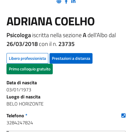
(nuova scheda - new tab)
(nuova scheda - new tab)
(nuova scheda - new tab)
ADRIANA COELHO
Psicologa
iscritta nella sezione
A
dell'Albo dal
26/03/2018
con il n.
23735
Libero professionista
Prestazioni a distanza
Primo colloquio gratuito
Data di nascita
03/01/1973
Luogo di nascita
BELO HORIZONTE
(nu
Telefono
*
3284247824