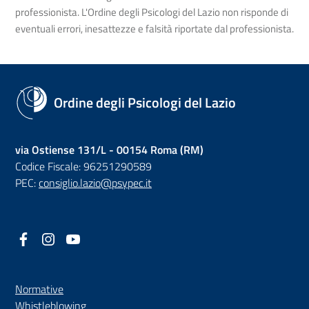
professionista. L'Ordine degli Psicologi del Lazio non risponde di
eventuali errori, inesattezze e falsità riportate dal professionista.
Ordine degli Psicologi del Lazio
via Ostiense 131/L - 00154 Roma (RM)
Codice Fiscale: 96251290589
PEC:
consiglio.lazio@psypec.it
Facebook
(nuova scheda - new tab)
Instagram
(nuova scheda - new tab)
YouTube
(nuova scheda - new tab)
Normative
(nuova scheda - new tab)
Whistleblowing