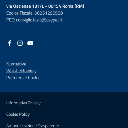
via Ostiense 131/L - 00154 Roma (RM)
Codice Fiscale: 96251290589
PEC:
consiglio.lazio@psypec.it
Facebook
(nuova scheda - new tab)
Instagram
(nuova scheda - new tab)
YouTube
(nuova scheda - new tab)
Normative
(nuova scheda - new tab)
Whistleblowing
Preferenze Cookie
Sezione Link Utili
Informativa Privacy
Cookie Policy
(nuova scheda - new tab)
Amministrazione Trasparente