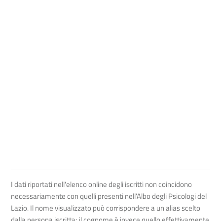
I dati riportati nell'elenco online degli iscritti non coincidono
necessariamente con quelli presenti nell’Albo degli Psicologi del
Lazio. Il nome visualizzato può corrispondere a un alias scelto
dalla persona iscritta; il cognome è invece quello effettivamente