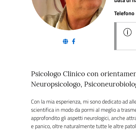
Data di n
Telefono
(nuova scheda - new tab)
(nuova scheda - new tab)
Psicologo Clinico con orientame
Neuropsicologo, Psiconeurobio
Con la mia esperienza, mi sono dedicato ad alle
scientifica in modo da pormi al meglio a trasm
approfondito gli aspetti neurologici, anche attr
e panico, oltre naturalmente tutte le altre pato