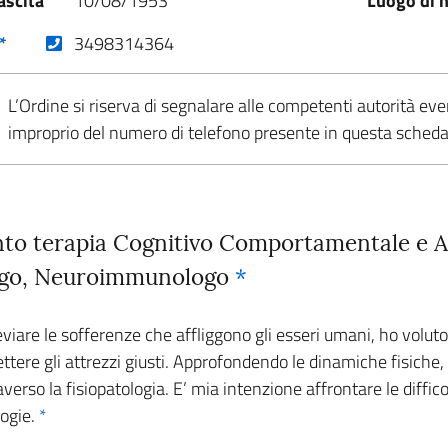
ascita
10/08/1953
Luogo di n
(nuova scheda - new tab)
*
3498314364
L’Ordine si riserva di segnalare alle competenti autorità eve
improprio del numero di telefono presente in questa sched
nto terapia Cognitivo Comportamentale e A
logo, Neuroimmunologo
*
viare le sofferenze che affliggono gli esseri umani, ho volut
ettere gli attrezzi giusti. Approfondendo le dinamiche fisic
averso la fisiopatologia. E’ mia intenzione affrontare le diffic
logie.
*