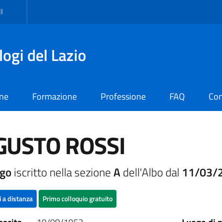
I
logi del Lazio
one
Formazione
Professione
FAQ
Con
GUSTO ROSSI
ogo
iscritto nella sezione
A
dell'Albo dal
11/03/
i a distanza
Primo colloquio gratuito