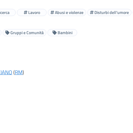
cerca
Lavoro
Abusi e violenze
Disturbi dell'umore
Gruppi e Comunità
Bambini
CIANO
(
RM
)