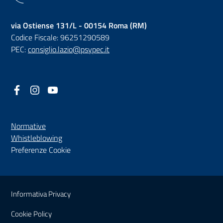
via Ostiense 131/L - 00154 Roma (RM)
Codice Fiscale: 96251290589
PEC:
consiglio.lazio@psypec.it
Facebook
(nuova scheda - new tab)
Instagram
(nuova scheda - new tab)
YouTube
(nuova scheda - new tab)
Normative
(nuova scheda - new tab)
Whistleblowing
Preferenze Cookie
Sezione Link Utili
Informativa Privacy
Cookie Policy