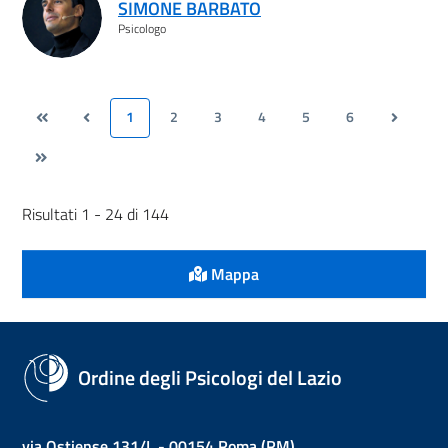
SIMONE BARBATO
Psicologo
1
2
3
4
5
6
Risultati 1 - 24 di 144
Mappa
Ordine degli Psicologi del Lazio
via Ostiense 131/L - 00154 Roma (RM)