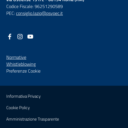
Codice Fiscale: 96251290589
PEC:
consiglio.lazio@psypec.it
Facebook
(nuova scheda - new tab)
Instagram
(nuova scheda - new tab)
YouTube
(nuova scheda - new tab)
Normative
(nuova scheda - new tab)
Whistleblowing
Preferenze Cookie
Sezione Link Utili
Informativa Privacy
Cookie Policy
(nuova scheda - new tab)
Amministrazione Trasparente