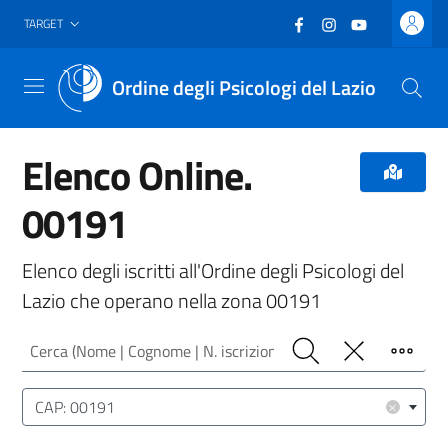
Vai al header
Vai al contenuto principale
Vai al footer
Facebook
(nuova scheda - new
Instagram
(nuova scheda -
YouTube
(nuova sche
TARGET
Ordine degli Psicologi del Lazio
Menu
Elenco Online.
00191
Elenco degli iscritti all'Ordine degli Psicologi del
Lazio che operano nella zona 00191
Cerca (Nome | Cognome | N. iscrizione)
Cerca
Pulisci
Filtro
Luogo (CAP | Comune | Provincia)
×
CAP: 00191