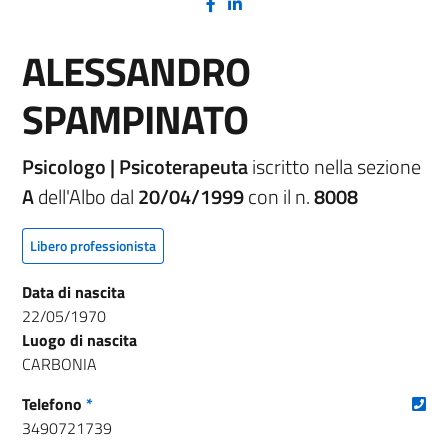
(nuova scheda - new tab)
(nuova scheda - new tab)
ALESSANDRO
SPAMPINATO
Psicologo | Psicoterapeuta
iscritto nella sezione
A
dell'Albo dal
20/04/1999
con il n.
8008
Libero professionista
Data di nascita
22/05/1970
Luogo di nascita
CARBONIA
(nu
Telefono
*
3490721739