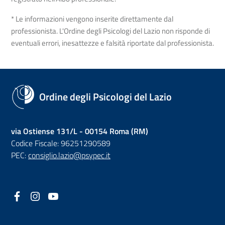
* Le informazioni vengono inserite direttamente dal
professionista. L'Ordine degli Psicologi del Lazio non risponde di
eventuali errori, inesattezze e falsità riportate dal professionista.
Ordine degli Psicologi del Lazio
via Ostiense 131/L - 00154 Roma (RM)
Codice Fiscale: 96251290589
PEC:
consiglio.lazio@psypec.it
Facebook
(nuova scheda - new tab)
Instagram
(nuova scheda - new tab)
YouTube
(nuova scheda - new tab)