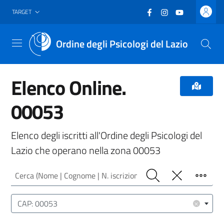
Vai al header
Vai al contenuto principale
Vai al footer
Facebook
(nuova scheda - new
Instagram
(nuova scheda -
YouTube
(nuova sche
TARGET
Ordine degli Psicologi del Lazio
Menu
Elenco Online.
00053
Elenco degli iscritti all'Ordine degli Psicologi del
Lazio che operano nella zona 00053
Cerca (Nome | Cognome | N. iscrizione)
Cerca
Pulisci
Filtro
Luogo (CAP | Comune | Provincia)
×
CAP: 00053