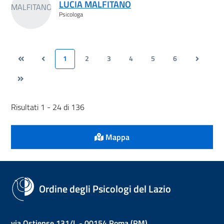
LUCIA MALFITANO
Psicologa
1
2
3
4
5
6
Risultati 1 - 24 di 136
Mappa
Ordine degli Psicologi del Lazio
via Ostiense 131/L - 00154 Roma (RM)