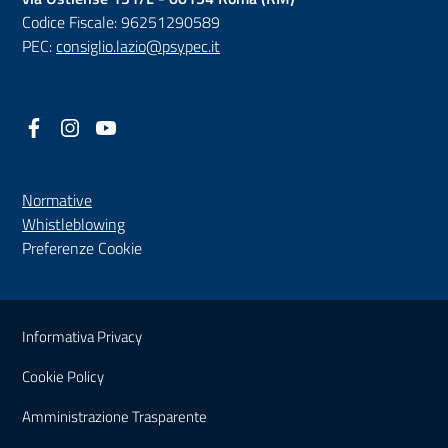
Codice Fiscale: 96251290589
PEC:
consiglio.lazio@psypec.it
Facebook
(nuova scheda - new tab)
Instagram
(nuova scheda - new tab)
YouTube
(nuova scheda - new tab)
Normative
(nuova scheda - new tab)
Whistleblowing
Preferenze Cookie
Sezione Link Utili
Informativa Privacy
Cookie Policy
(nuova scheda - new tab)
Amministrazione Trasparente