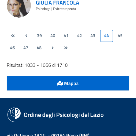
GIULIA FRANCOLA
Psicologa | Psicoterapeuta
39
40
41
42
43
44
45
46
47
48
Risultati 1033 - 1056 di 1710
Mappa
Ordine degli Psicologi del Lazio
via Ostiense 131/L - 00154 Roma (RM)