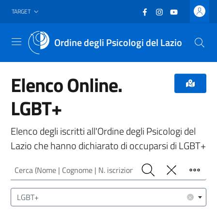
Vai al header
Vai al contenuto principale
Vai al footer
Facebook
(nuova scheda - new
Instagram
(nuova scheda -
YouTube
(nuova sche
TARGET
Ordine degli Psicologi del Lazio
Menu
Elenco Online.
LGBT+
Elenco degli iscritti all'Ordine degli Psicologi del
Lazio che hanno dichiarato di occuparsi di LGBT+
Cerca (Nome | Cognome | N. iscrizione)
Cerca
Pulisci
Filtro
Area/Target (Area Intervento | Target Utenza)
×
LGBT+