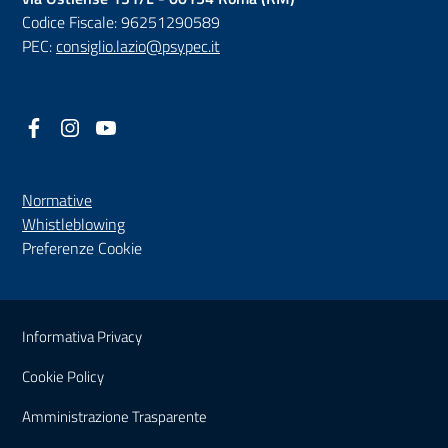
Codice Fiscale: 96251290589
PEC:
consiglio.lazio@psypec.it
Facebook
(nuova scheda - new tab)
Instagram
(nuova scheda - new tab)
YouTube
(nuova scheda - new tab)
Normative
(nuova scheda - new tab)
Whistleblowing
Preferenze Cookie
Sezione Link Utili
Informativa Privacy
Cookie Policy
(nuova scheda - new tab)
Amministrazione Trasparente