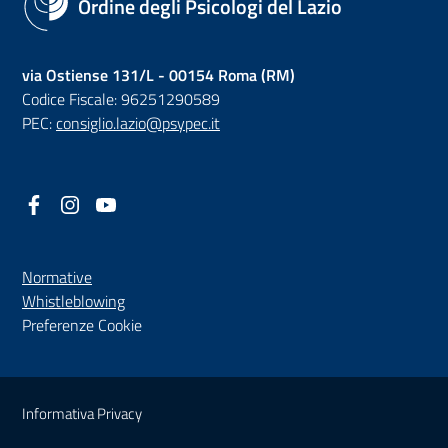
Ordine degli Psicologi del Lazio
via Ostiense 131/L - 00154 Roma (RM)
Codice Fiscale: 96251290589
PEC:
consiglio.lazio@psypec.it
Facebook
(nuova scheda - new tab)
Instagram
(nuova scheda - new tab)
YouTube
(nuova scheda - new tab)
Normative
(nuova scheda - new tab)
Whistleblowing
Preferenze Cookie
Sezione Link Utili
Informativa Privacy