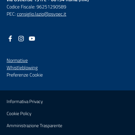
Codice Fiscale: 96251290589
PEC:
consiglio.lazio@psypec.it
Facebook
(nuova scheda - new tab)
Instagram
(nuova scheda - new tab)
YouTube
(nuova scheda - new tab)
Normative
(nuova scheda - new tab)
Whistleblowing
Preferenze Cookie
Sezione Link Utili
Informativa Privacy
Cookie Policy
(nuova scheda - new tab)
Amministrazione Trasparente