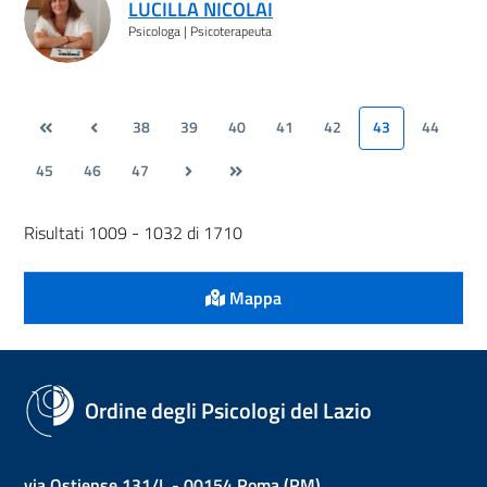
LUCILLA NICOLAI
Psicologa | Psicoterapeuta
38
39
40
41
42
43
44
45
46
47
Risultati 1009 - 1032 di 1710
Mappa
Ordine degli Psicologi del Lazio
via Ostiense 131/L - 00154 Roma (RM)