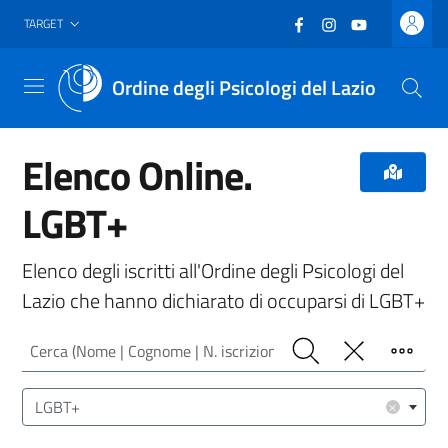
Vai al header
Vai al contenuto principale
Vai al footer
Facebook
(nuova scheda - new
Instagram
(nuova scheda -
YouTube
(nuova sche
TARGET
Ordine degli Psicologi del Lazio
Menu
Elenco Online.
LGBT+
Elenco degli iscritti all'Ordine degli Psicologi del
Lazio che hanno dichiarato di occuparsi di LGBT+
Cerca (Nome | Cognome | N. iscrizione)
Cerca
Pulisci
Filtro
Area/Target (Area Intervento | Target Utenza)
×
LGBT+