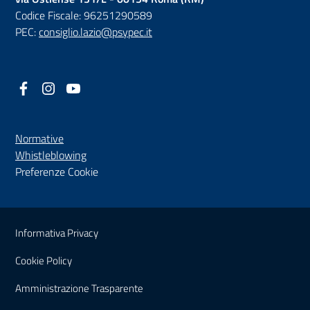
Codice Fiscale: 96251290589
PEC:
consiglio.lazio@psypec.it
Facebook
(nuova scheda - new tab)
Instagram
(nuova scheda - new tab)
YouTube
(nuova scheda - new tab)
Normative
(nuova scheda - new tab)
Whistleblowing
Preferenze Cookie
Sezione Link Utili
Informativa Privacy
Cookie Policy
(nuova scheda - new tab)
Amministrazione Trasparente