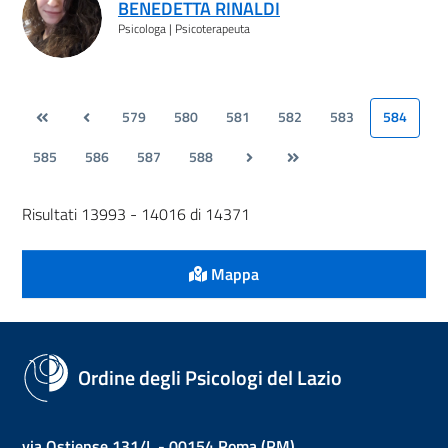
BENEDETTA RINALDI
Psicologa | Psicoterapeuta
579
580
581
582
583
584
585
586
587
588
Risultati 13993 - 14016 di 14371
Mappa
Ordine degli Psicologi del Lazio
via Ostiense 131/L - 00154 Roma (RM)