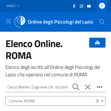
Vai al header
Vai al contenuto principale
Vai al footer
Facebook
(nuova scheda - new
Instagram
(nuova scheda -
YouTube
(nuova sche
TARGET
Ordine degli Psicologi del Lazio
Menu
Elenco Online.
ROMA
Elenco degli iscritti all'Ordine degli Psicologi del
Lazio che operano nel comune di ROMA
Cerca (Nome | Cognome | N. iscrizione)
Cerca
Pulisci
Filtro
Luogo (CAP | Comune | Provincia)
×
Comune: ROMA