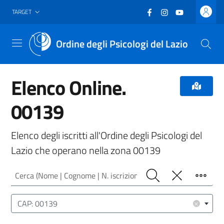
Vai al header
Vai al contenuto principale
Vai al footer
Facebook
(nuova scheda - new
Instagram
(nuova scheda -
YouTube
(nuova sche
TARGET
Ordine degli Psicologi del Lazio
Menu
Elenco Online.
00139
Elenco degli iscritti all'Ordine degli Psicologi del
Lazio che operano nella zona 00139
Cerca (Nome | Cognome | N. iscrizione)
Cerca
Pulisci
Filtro
Luogo (CAP | Comune | Provincia)
×
CAP: 00139