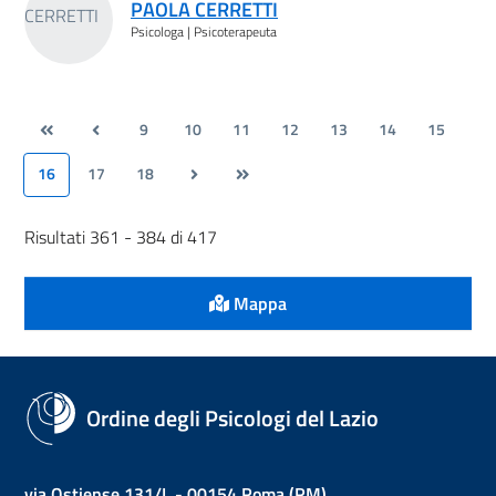
PAOLA CERRETTI
Psicologa | Psicoterapeuta
9
10
11
12
13
14
15
16
17
18
Risultati 361 - 384 di 417
Mappa
Ordine degli Psicologi del Lazio
via Ostiense 131/L - 00154 Roma (RM)