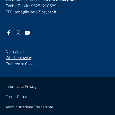
Codice Fiscale: 96251290589
PEC:
consiglio.lazio@psypec.it
Facebook
(nuova scheda - new tab)
Instagram
(nuova scheda - new tab)
YouTube
(nuova scheda - new tab)
Normative
(nuova scheda - new tab)
Whistleblowing
Preferenze Cookie
Sezione Link Utili
Informativa Privacy
Cookie Policy
(nuova scheda - new tab)
Amministrazione Trasparente