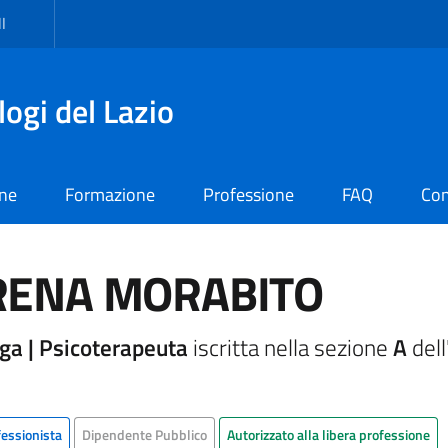
I
logi del Lazio
one
Formazione
Professione
FAQ
Con
RENA MORABITO
ga | Psicoterapeuta
iscritta nella sezione
A
dell
fessionista
Dipendente Pubblico
Autorizzato alla libera professione