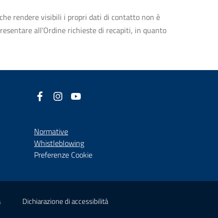
che rendere visibili i propri dati di contatto non è
esentare all’Ordine richieste di recapiti, in quanto
Facebook
(nuova scheda - new tab)
Instagram
(nuova scheda - new tab)
YouTube
(nuova scheda - new tab)
Normative
(nuova scheda - new tab)
Whistleblowing
Preferenze Cookie
(nuova scheda - new tab)
(nuova scheda - new tab)
à
Dichiarazione di accessibilità