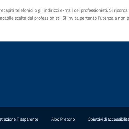
apiti telefonici o gli indirizzi e-mail dei professionisti. Si ricorda 
bile scelta dei professionisti. Si invita pertanto l’utenza a non pr
(nuova scheda - new tab)
(nuova scheda - new tab)
trazione Trasparente
Albo Pretorio
Obiettivi di accessibilit