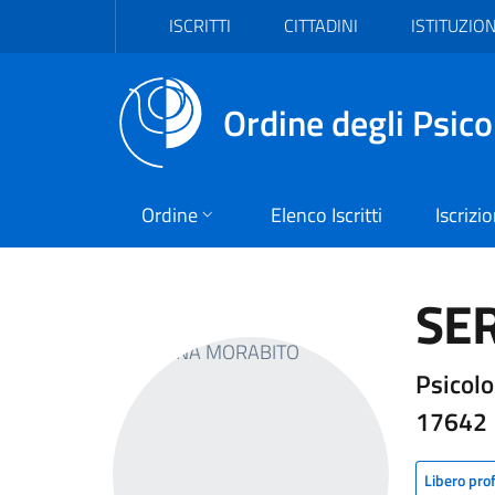
Vai al header
Vai al contenuto principale
Vai al footer
ISCRITTI
CITTADINI
ISTITUZION
Ordine degli Psico
Ordine
Elenco Iscritti
Iscrizi
SE
Psicolo
17642
Libero pro